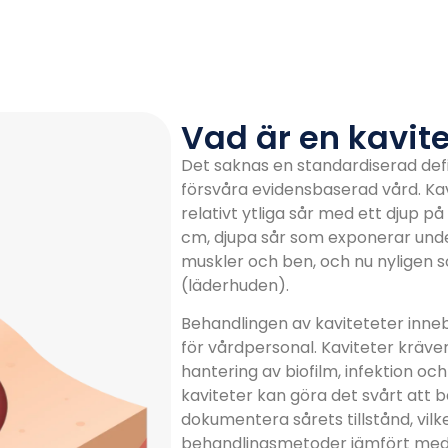
Vad är en kavit
Det saknas en standardiserad defin
försvåra evidensbaserad vård. Kav
relativt ytliga sår med ett djup på
cm, djupa sår som exponerar unde
muskler och ben, och nu nyligen 
(läderhuden).
Behandlingen av kaviteteter inneb
för vårdpersonal. Kaviteter kräve
hantering av biofilm, infektion oc
kaviteter kan göra det svårt att
dokumentera sårets tillstånd, vil
behandlingsmetoder jämfört med 