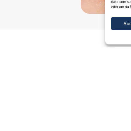
data som su
eller om du 
Ac
viteter
att behandla kaviteter. Activon medicinsk honung har ant
läkning och minska risken för infektion. Honungen skapar 
ndsbyte.
eras