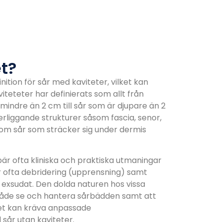
et?
ition för sår med kaviteter, vilket kan
iteteter har definierats som allt från
 mindre än 2 cm till sår som är djupare än 2
rliggande strukturer såsom fascia, senor,
som sår som sträcker sig under dermis
är ofta kliniska och praktiska utmaningar
r ofta debridering (upprensning) samt
h exsudat. Den dolda naturen hos vissa
 både se och hantera sårbädden samt att
ket kan kräva anpassade
sår utan kaviteter.