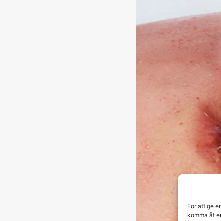
För att ge e
komma åt en