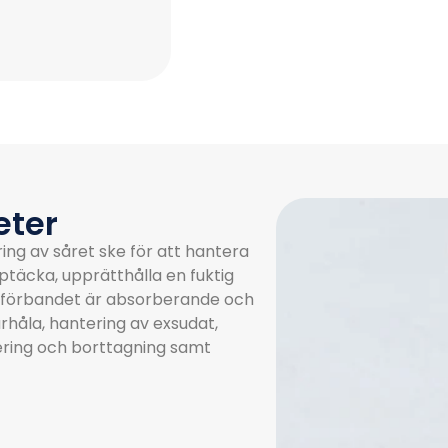
eter
ing av såret ske för att hantera
ptäcka, upprätthålla en fuktig
t förbandet är absorberande och
århåla, hantering av exsudat,
cering och borttagning samt