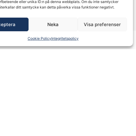
rfbeteende eller unika ID:n på denna webbplats. Om du inte samtycker
återkallar ditt samtycke kan detta påverka vissa funktioner negativt.
ceptera
Neka
Visa preferenser
Cookie Policy
Integritetspolicy
imikrobiella egenskaper och kan hjälpa till
en fuktig sårläkningsmiljö som underlättar