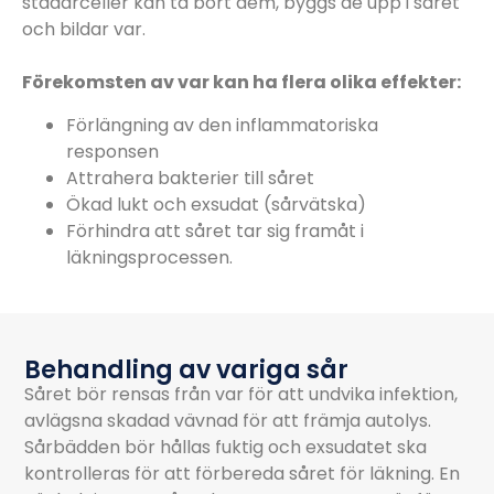
städarceller kan ta bort dem, byggs de upp i såret
och bildar var.
Förekomsten av var kan ha flera olika effekter:
Förlängning av den inflammatoriska
responsen
Attrahera bakterier till såret
Ökad lukt och exsudat (sårvätska)
Förhindra att såret tar sig framåt i
läkningsprocessen.
Behandling av variga sår
Såret bör rensas från var för att undvika infektion,
avlägsna skadad vävnad för att främja autolys.
Sårbädden bör hållas fuktig och exsudatet ska
kontrolleras för att förbereda såret för läkning. En