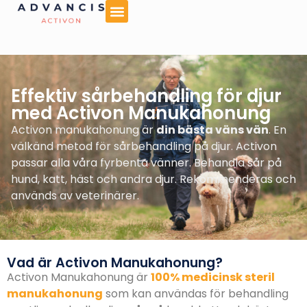
Effektiv sårbehandling för djur
med Activon Manukahonung
Activon manukahonung är
din bästa väns vän
. En
välkänd metod för sårbehandling på djur. Activon
passar alla våra fyrbenta vänner. Behandla sår på
hund, katt, häst och andra djur. Rekommenderas och
används av veterinärer.
Vad är Activon Manukahonung?
Activon Manukahonung är
100% medicinsk steril
manukahonung
som kan användas för behandling