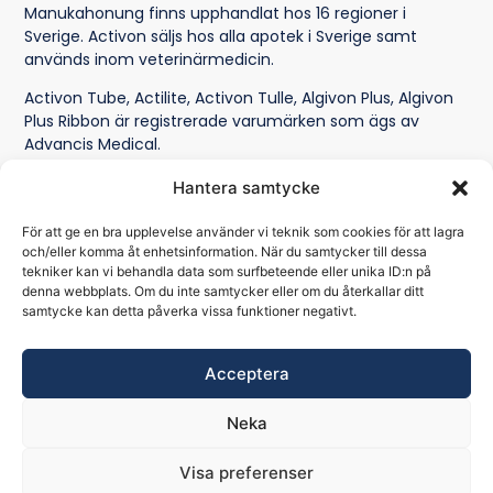
Manukahonung finns upphandlat hos 16 regioner i
Sverige. Activon säljs hos alla apotek i Sverige samt
används inom veterinärmedicin.
Activon Tube
,
Actilite
,
Activon Tulle
,
Algivon Plus
,
Algivon
Plus Ribbon
är registrerade varumärken som ägs av
Advancis Medical
.
Nyheter
Vanliga frågor
Kontakt
Integritetspolicy
Hantera samtycke
För att ge en bra upplevelse använder vi teknik som cookies för att lagra
Distributör av Activon i Norden:
MEDFOUR AB | Org.nr
och/eller komma åt enhetsinformation. När du samtycker till dessa
559008-9024 | info@medfour.se | +46 (0) 8-122 014 20 |
tekniker kan vi behandla data som surfbeteende eller unika ID:n på
www.medfour.se
denna webbplats. Om du inte samtycker eller om du återkallar ditt
samtycke kan detta påverka vissa funktioner negativt.
MEDFOUR AB är en snabbväxande svensk distributör av
produkter inom sårbehandling, vardagshälsa och
medicinteknik. Våra varumärken
MGO Manukahonung
–
Acceptera
manukahonung från Nya Zeeland,
Manuka Fill
– sårsalva för
behandling av alla typer av sår,
Cl-ear
– örondroppar och
Neka
öronspray som tar bort vaxpropp och öronvax,
Siltape
–
silikontejp för ärrbehandling och
Simex
– tuggtabletter mot
Visa preferenser
gaser i magen.