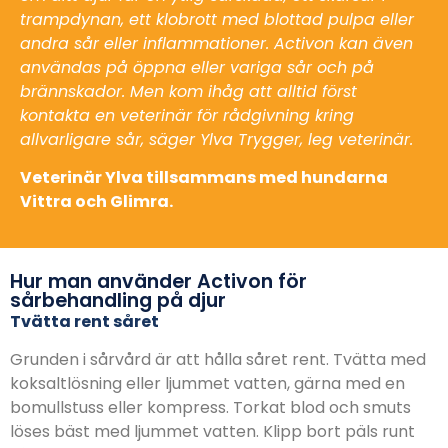
trampdynan, ett klobrott med blottad pulpa eller
andra sår eller inflammationer. Activon kan även
användas på öppna eller variga sår och på
brännskador. Men kom ihåg att alltid först
kontakta en veterinär för rådgivning kring
allvarligare sår, säger Ylva Trygger, leg veterinär.
Veterinär Ylva tillsammans med hundarna
Vittra och Glimra.
Hur man använder Activon för
sårbehandling på djur
Tvätta rent såret
Grunden i sårvård är att hålla såret rent. Tvätta med
koksaltlösning eller ljummet vatten, gärna med en
bomullstuss eller kompress. Torkat blod och smuts
löses bäst med ljummet vatten. Klipp bort päls runt