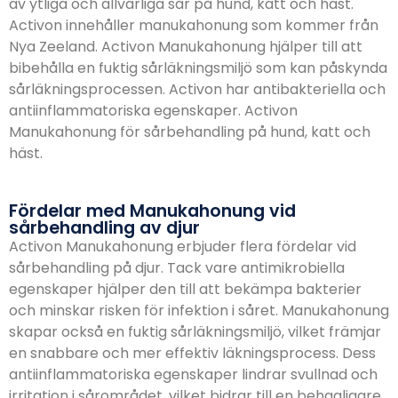
av ytliga och allvarliga sår på hund, katt och häst.
Activon innehåller manukahonung som kommer från
Nya Zeeland. Activon Manukahonung hjälper till att
bibehålla en fuktig sårläkningsmiljö som kan påskynda
sårläkningsprocessen. Activon har
antibakteriella och
antiinflammatoriska egenskaper. Activon
Manukahonung för sårbehandling på hund, katt och
häst.
Fördelar med Manukahonung vid
sårbehandling av djur
Activon Manukahonung erbjuder flera fördelar vid
sårbehandling på djur. Tack vare antimikrobiella
egenskaper hjälper den till att bekämpa bakterier
och minskar risken för infektion i såret. Manukahonung
skapar också en fuktig sårläkningsmiljö, vilket främjar
en snabbare och mer effektiv läkningsprocess. Dess
antiinflammatoriska egenskaper lindrar svullnad och
irritation i sårområdet, vilket bidrar till en behagligare