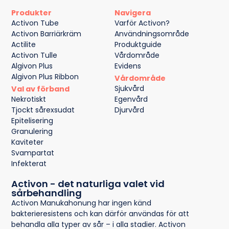
Produkter
Navigera
Activon Tube
Varför Activon?
Activon Barriärkräm
Användningsområde
Actilite
Produktguide
Activon Tulle
Vårdområde
Algivon Plus
Evidens
Algivon Plus Ribbon
Vårdområde
Sjukvård
Val av förband
Nekrotiskt
Egenvård
Tjockt sårexsudat
Djurvård
Epitelisering
Granulering
Kaviteter
Svampartat
Infekterat
Activon - det naturliga valet vid
sårbehandling
Activon Manukahonung har ingen känd
bakterieresistens och kan därför användas för att
behandla alla typer av sår – i alla stadier. Activon