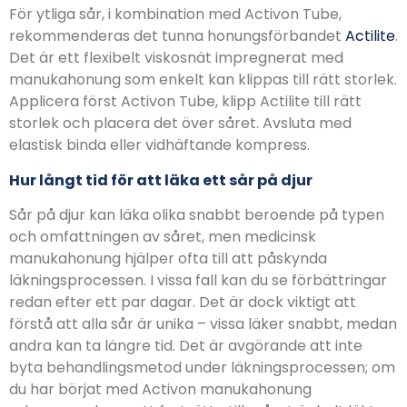
För ytliga sår, i kombination med Activon Tube,
rekommenderas det tunna honungsförbandet
Actilite
.
Det är ett flexibelt viskosnät impregnerat med
manukahonung som enkelt kan klippas till rätt storlek.
Applicera först Activon Tube, klipp Actilite till rätt
storlek och placera det över såret. Avsluta med
elastisk binda eller vidhäftande kompress.
Hur långt tid för att läka ett sår på djur
Sår på djur kan läka olika snabbt beroende på typen
och omfattningen av såret, men medicinsk
manukahonung hjälper ofta till att påskynda
läkningsprocessen. I vissa fall kan du se förbättringar
redan efter ett par dagar. Det är dock viktigt att
förstå att alla sår är unika – vissa läker snabbt, medan
andra kan ta längre tid. Det är avgörande att inte
byta behandlingsmetod under läkningsprocessen; om
du har börjat med Activon manukahonung