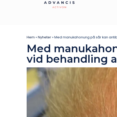
Hem
»
Nyheter
»
Med manukahonung på sår kan antibio
Med manukahonun
vid behandling a