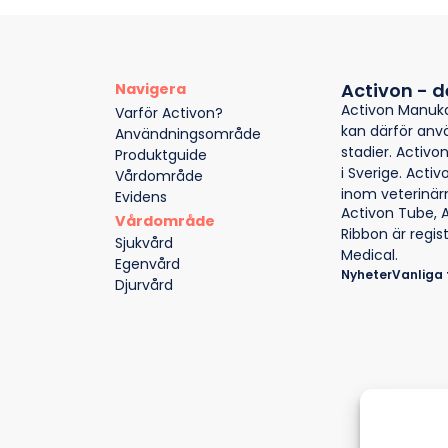
Activon - d
Navigera
Activon Manuka
Varför Activon?
kan därför anvä
Användningsområde
stadier. Activ
Produktguide
i Sverige. Acti
Vårdområde
inom veterinär
Evidens
Activon Tube
,
A
Vårdområde
Ribbon
är regi
Sjukvård
Medical
.
Egenvård
Nyheter
Vanliga 
Djurvård