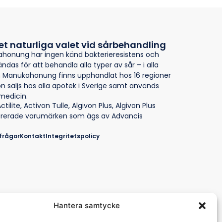
et naturliga valet vid sårbehandling
honung har ingen känd bakterieresistens och
ndas för att behandla alla typer av sår – i alla
on Manukahonung finns upphandlat hos 16 regioner
von säljs hos alla apotek i Sverige samt används
medicin.
ctilite
,
Activon Tulle
,
Algivon Plus
,
Algivon Plus
strerade varumärken som ägs av
Advancis
frågor
Kontakt
Integritetspolicy
Hantera samtycke