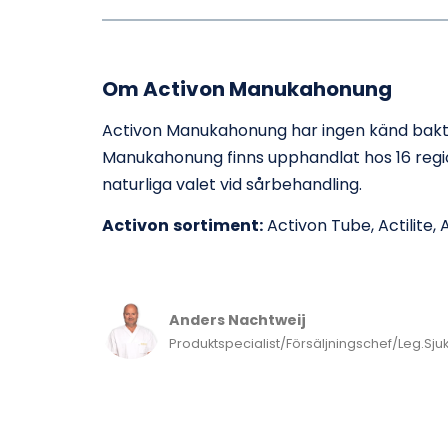
Om Activon Manukahonung
Activon Manukahonung har ingen känd bakteri
Manukahonung finns upphandlat hos 16 region
naturliga valet vid sårbehandling.
Activon
sortiment:
Activon Tube
,
Actilite
,
A
Anders Nachtweij
Produktspecialist/Försäljningschef/Leg.Sju