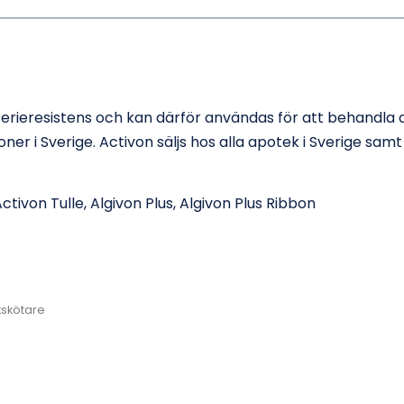
eresistens och kan därför användas för att behandla alla 
er i Sverige. Activon säljs hos alla apotek i Sverige sa
ctivon Tulle
,
Algivon Plus
,
Algivon Plus Ribbon
kskötare