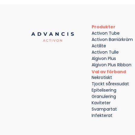
Produkter
Activon Tube
Activon Barriärkräm
Actilite
Activon Tulle
Algivon Plus
Algivon Plus Ribbon
Val av förband
Nekrotiskt
Tjockt sårexsudat
Epitelisering
Granulering
Kaviteter
Svampartat
Infekterat