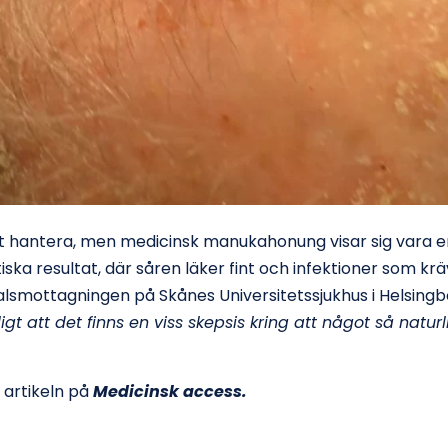
tt hantera, men medicinsk manukahonung visar sig vara en
 resultat, där såren läker fint och infektioner som kräve
halsmottagningen på Skånes Universitetssjukhus i Helsin
igt att det finns en viss skepsis kring att något så natur
a artikeln på
Medicinsk access
.